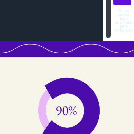
Quero
cursos
para
mim, não
para
empresas