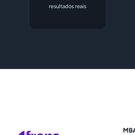
resultados reais
M
B