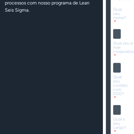
processos com nosso programa de Lean
Qual
Seis Sigma.
seu
nome?
Qual seu e
mail
corporativ
Qual
seu
contato
com
DDD?
Qual o
seu
cargo?