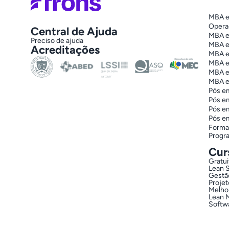
MBA e
Opera
Central de Ajuda
MBA em
Preciso de ajuda
MBA e
Acreditações
MBA e
MBA e
MBA e
MBA em
Pós em
Pós e
Pós e
Pós e
Forma
Progr
Cur
Gratui
Lean 
Gestão
Projet
Melho
Lean 
Softw