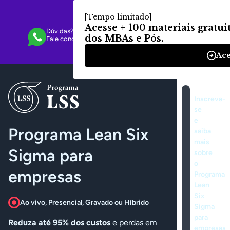
Dúvidas? Estamos aqui para te ajudar!
Fale conosco pelo WhatsApp
Inscreva-
se
e
Programa Lean Six
saiba
mais
Sigma para
sobre
o
empresas
Programa
Lean
Six
Ao vivo, Presencial, Gravado ou Híbrido
Sigma
para
Reduza até 95% dos custos
e perdas em
empresas